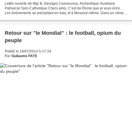
Lettre ouverte de Mgr B. Georges Casmoussa, Archevêque Auxiliaire
Patriarcal Syro-Catholique Chers amis, C’est de Rome que je vous écris…
Les événements se précipitant en Iraq, et à Mossoul même. Dans un climat
de tristesse, de consternation et d’indignation...
Retour sur "le Mondial" : le football, opium du
peuple
Publié le 18/07/2014 à 17:19
Par
Guilaume FAYE