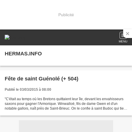
Publicité
MENU
HERMAS.INFO
Fête de saint Guénolé (+ 504)
Publié le 03/03/2015 à 08:00
"C'était au temps où les Bretons quittaient leur île, devant les envahisseurs
saxons pour gagner l'Armorique. Winwalloë, fils de dame Gwen et d'un
notable gallois, naît près de Saint-Brieuc. On le confie à saint Budoc qui tient
une école monastique sur...