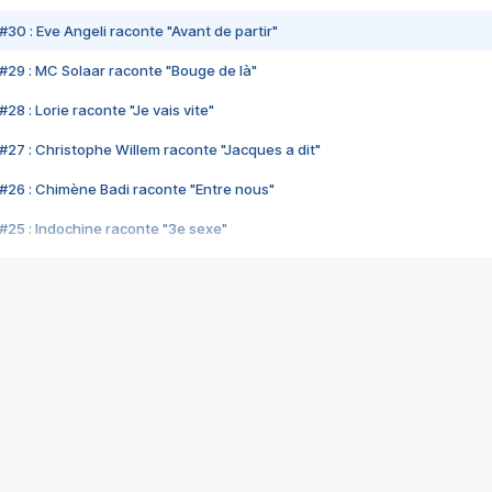
#30 : Eve Angeli raconte "Avant de partir"
#29 : MC Solaar raconte "Bouge de là"
28 : Lorie raconte "Je vais vite"
#27 : Christophe Willem raconte "Jacques a dit"
#26 : Chimène Badi raconte "Entre nous"
#25 : Indochine raconte "3e sexe"
#24 : Zaho raconte "C'est chelou"
#23 : Patrick Bruel raconte "Au café des délices"
#22 : Kyo raconte "Le chemin"
#21 : Nolwenn Leroy raconte "Cassé"
#20 : Patrick Hernandez raconte "Born to be alive"
#19 : Lorie raconte "Près de moi"