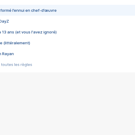
nsformé l’ennui en chef-d’œuvre
 DayZ
 a 13 ans (et vous l'avez ignoré)
e (littéralement)
im Rayan
 toutes les règles
s les jeux vidéo
us choquant de Rockstar ? - Le scandale BULLY
e plus moche de Steam
du RÊVE tourne au CAUCHEMAR
pendant 8 heures
it… à tort