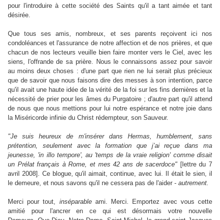
pour l'introduire à cette société des Saints qu'il a tant aimée et tant
désirée.
Que tous ses amis, nombreux, et ses parents reçoivent ici nos
condoléances et l'assurance de notre affection et de nos prières, et que
chacun de nos lecteurs veuille bien faire monter vers le Ciel, avec les
siens, l'offrande de sa prière.
Nous le connaissons assez pour savoir
au moins deux choses : d'une part que rien ne lui serait plus précieux
que de savoir que nous faisons dire des messes à son intention, parce
qu'il avait une haute idée de la vérité de la foi sur les fins dernières et la
nécessité de prier pour les âmes du Purgatoire ; d'autre part qu'il attend
de nous que nous mettions pour lui notre espérance et notre joie dans
la Miséricorde infinie du Christ rédempteur, son Sauveur.
"Je suis heureux de m'insérer dans Hermas, humblement, sans
prétention, seulement avec la formation que j’ai reçue dans ma
jeunesse, 'in illo tempore', au 'temps de la vraie religion' comme disait
un Prélat français à Rome, et mes 42 ans de sacerdoce"
[lettre du 7
avril 2008].
Ce blogue, qu'il aimait, continue, avec lui.
Il était le sien, il
le demeure, et nous savons qu'il ne cessera pas de l'aider -
autrement.
Merci pour tout,
inséparable
ami. Merci. Emportez avec vous cette
amitié pour l'ancrer en ce qui est désormais votre nouvelle