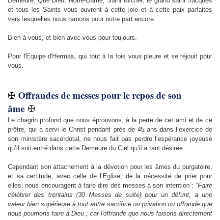
Demeure.
Que Dieu, Notre-Dame, Saint Michel, le grand saint Jacques
et tous les Saints vous ouvrent à cette joie et à cette paix parfaites
vers lesquelles nous ramons pour notre part encore.
Bien à vous, et bien avec vous pour toujours.
Pour l'Equipe d'Hermas, qui tout à la fois vous pleure et se réjouit pour
vous.
Offrandes de messes pour le repos de son
✠
âme
✠
Le chagrin profond que nous éprouvons, à la perte de cet ami et de ce
prêtre, qui a servi le Christ pendant près de 45 ans dans l’exercice de
son ministère sacerdotal, ne nous fait pas perdre l’espérance joyeuse
qu’il soit entré dans cette Demeure du Ciel qu’il a tant désirée.
Cependant son attachement à la dévotion pour les âmes du purgatoire,
et sa certitude, avec celle de l’Eglise, de la nécessité de prier pour
elles, nous encouragent à faire dire des messes à son intention :
"Faire
célébrer des trentains (30 Messes de suite) pour un défunt, a une
valeur bien supérieure à tout autre sacrifice ou privation ou offrande que
nous pourrions faire à Dieu ; car l'offrande que nous faisons directement