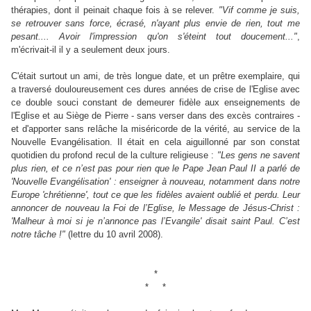
thérapies, dont il peinait chaque fois à se relever.
"Vif comme je suis,
se retrouver sans force, écrasé, n'ayant plus envie de rien, tout me
pesant.... Avoir l'impression qu'on s'éteint tout doucement..."
,
m'écrivait-il il y a seulement deux jours.
C'était surtout un ami, de très longue date, et un prêtre exemplaire, qui
a traversé douloureusement ces dures années de crise de l'Eglise avec
ce double souci constant de demeurer fidèle aux enseignements de
l'Eglise et au Siège de Pierre - sans verser dans des excès contraires -
et d'apporter sans relâche la miséricorde de la vérité, au service de la
Nouvelle Evangélisation. Il était en cela aiguillonné par son constat
quotidien du profond recul de la culture religieuse :
"Les gens ne savent
plus rien, et ce n’est pas pour rien que le Pape Jean Paul II a parlé de
'Nouvelle Evangélisation' : enseigner à nouveau, notamment dans notre
Europe 'chrétienne', tout ce que les fidèles avaient oublié et perdu. Leur
annoncer de nouveau la Foi de l’Eglise, le Message de Jésus-Christ :
'Malheur à moi si je n’annonce pas l’Evangile' disait saint Paul. C’est
notre tâche !"
(lettre du 10 avril 2008).
*
* *