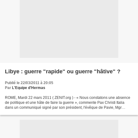
Libye : guerre "rapide" ou guerre "hâtive" ?
Publié le 22/03/2011 à 20:05
Par
L'Equipe d'Hermas
ROME, Mardi 22 mars 2011 ( ZENIT.org ) - « Nous constatons une absence
de politique et une hâte de faire la guerre », commente Pax Christi Italia
dans un communiqué signé par son président, l'évêque de Pavie, Mgr
Giovanni Giudici, en réaction à l'intervention...