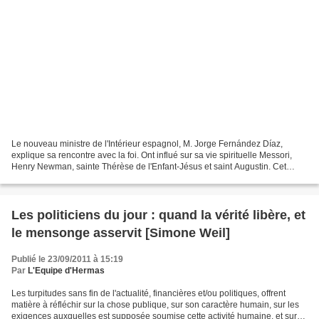
Le nouveau ministre de l'Intérieur espagnol, M. Jorge Fernández Díaz,
explique sa rencontre avec la foi. Ont influé sur sa vie spirituelle Messori,
Henry Newman, sainte Thérèse de l'Enfant-Jésus et saint Augustin. Cet
entretien a été réalisé il y a deux...
Les politiciens du jour : quand la vérité libère, et
le mensonge asservit [Simone Weil]
Publié le 23/09/2011 à 15:19
Par
L'Equipe d'Hermas
Les turpitudes sans fin de l'actualité, financières et/ou politiques, offrent
matière à réfléchir sur la chose publique, sur son caractère humain, sur les
exigences auxquelles est supposée soumise cette activité humaine, et sur