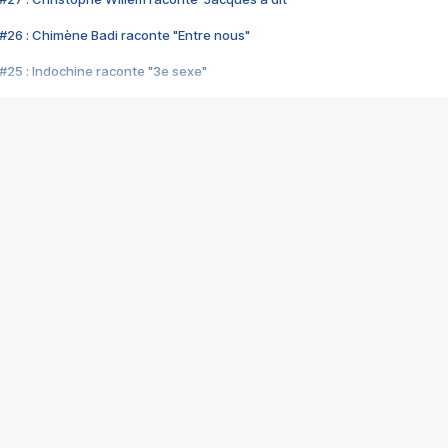
#26 : Chimène Badi raconte "Entre nous"
#25 : Indochine raconte "3e sexe"
#24 : Zaho raconte "C'est chelou"
#23 : Patrick Bruel raconte "Au café des délices"
#22 : Kyo raconte "Le chemin"
#21 : Nolwenn Leroy raconte "Cassé"
#20 : Patrick Hernandez raconte "Born to be alive"
#19 : Lorie raconte "Près de moi"
#18 : Michael Jones raconte "A nos actes manqués" (avec Jean-Jacque
#17 : Khaled raconte "Aïcha"
#16 : Corneille raconte "Parce qu'on vient de loin"
#15 : Indochine raconte "L'aventurier"