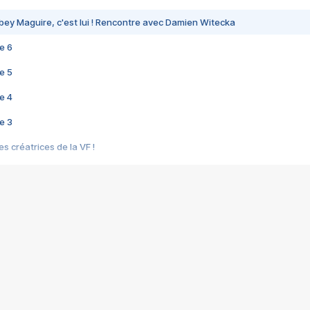
bey Maguire, c'est lui ! Rencontre avec Damien Witecka
e 6
e 5
e 4
e 3
s créatrices de la VF !
e 2
e 1
e Mektoub My Love arrive enfin ! Rencontre avec Shaïn Boumedine et Sal
i : après Toni en famille
elle réalise le bouleversant Dites lui que je l'aime
ais ! Rencontre autour de Vie privée de Rebecca Zlotowski